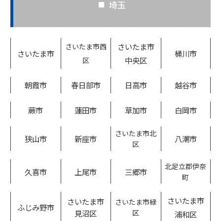
埼玉
さいたま市
さいたま市西
さいたま市
桶川市
中央区
区
朝霞市
春日部市
日高市
越谷市
蕨市
蓮田市
草加市
白岡市
さいたま市北
狭山市
新座市
八潮市
区
北足立郡伊奈
久喜市
上尾市
三郷市
町
さいたま市
さいたま市
さいたま市緑
ふじみ野市
見沼区
区
浦和区