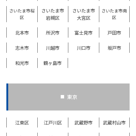
さいたま市
さいたま市
さいたま市桜
さいたま市南
区
岩槻区
大宮区
区
北本市
所沢市
富士見市
戸田市
志木市
川越市
川口市
坂戸市
和光市
鶴ヶ島市
東京
江東区
江戸川区
武蔵野市
武蔵村山市