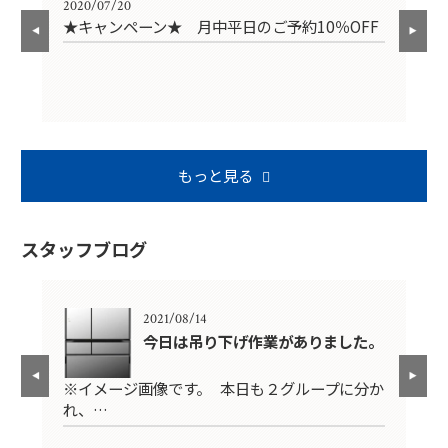
2020/07/20
202
★キャンペーン★ 月中平日のご予約10％OFF
お
もっと見る
スタッフブログ
2021/08/14
し
今日は吊り下げ作業がありました。
※イメージ画像です。 本日も２グループに分か
※
の
れ、…
分