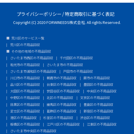
プライバシーポリシー
/
特定商取引に基づく表記
Copyright (C) 2020 FORWINEEDS株式会社. All rights Reserved.
荒川区のサービス一覧
荒川区の不用品回収
その他の地域の不用品回収
さいたま市西区の不用品回収
千代田区の不用品回収
和光市の不用品回収
さいたま市の不用品回収
さいたま市浦和区の不用品回収
戸田市の不用品回収
川口市の不用品回収
朝霞市の不用品回収
蕨市の不用品回収
品川区の不用品回収
台東区の不用品回収
墨田区の不用品回収
大田区の不用品回収
世田谷区の不用品回収
中央区の不用品回収
中野区の不用品回収
北区の不用品回収
文京区の不用品回収
目黒区の不用品回収
練馬区の不用品回収
豊島区の不用品回収
足立区の不用品回収
葛飾区の不用品回収
新宿区の不用品回収
港区の不用品回収
杉並区の不用品回収
渋谷区の不用品回収
板橋区の不用品回収
江戸川区の不用品回収
江東区の不用品回収
さいたま市中央区の不用品回収