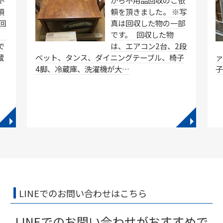
不
から不用品回収のご依
頂
頼を頂きました。 ※写
回
真は回収した物の一部
。
です。 回収した物
で
は、エアコン2台、2段
蔵
ベット、タンス、ダイニングテーブル、椅子
4脚、冷蔵庫、洗濯機が大…
子
◥
◥
LINEでのお問い合わせはこちら
LINEでのお問い合わせがおすすめで