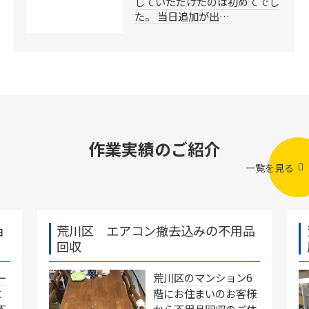
していただけたのは初めてでし
た。 当日追加が出…
作業実績のご紹介
一覧を見る
ョ
荒川区 エアコン撤去込みの不用品
回収
ー
荒川区のマンション6
に
階にお住まいのお客様